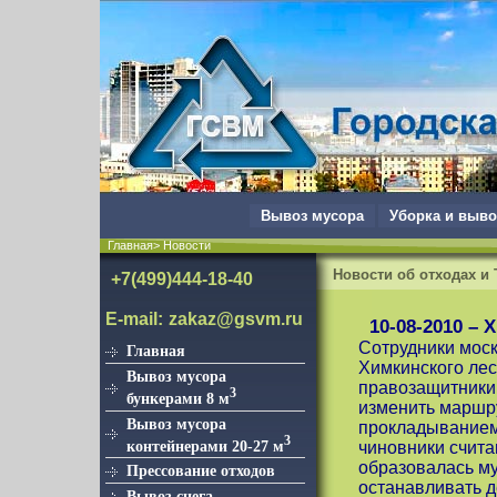
Вывоз мусора
Уборка и выво
Главная> Новости
Новости об отходах и
+7(499)444-18-40
E-mail:
zakaz@gsvm.ru
10-08-2010 –
Сотрудники моск
Главная
Химкинского лес
Вывоз мусора
правозащитники
3
бункерами 8 м
изменить маршру
Вывоз мусора
прокладыванием
3
контейнерами 20-27 м
чиновники счита
образовалась му
Прессование отходов
останавливать 
Вывоз снега