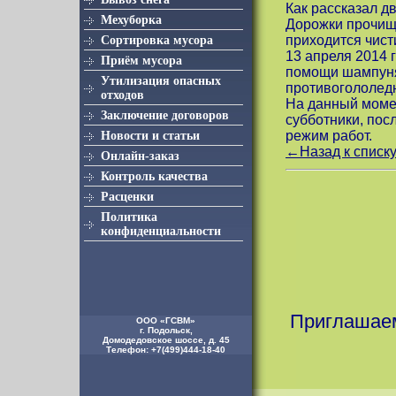
Как рассказал д
Мехуборка
Дорожки прочища
приходится чист
Сортировка мусора
13 апреля 2014 
Приём мусора
помощи шампуня
Утилизация опасных
противогололедн
отходов
На данный моме
Заключение договоров
субботники, пос
режим работ.
Новости и статьи
←Назад к списку
Онлайн-заказ
Контроль качества
Расценки
Политика
конфиденциальности
Приглашаем
ООО «ГСВМ»
г. Подольск
,
Домодедовское шоссе, д. 45
Телефон:
+7(499)444-18-40