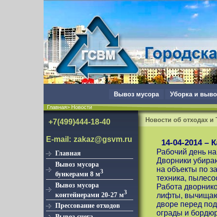
Вывоз мусора
Уборка и выво
Главная> Новости
Новости об отходах и
+7(499)444-18-40
E-mail:
zakaz@gsvm.ru
14-04-2014 –
Рабочий день на
Главная
Дворники убираю
Вывоз мусора
на объекты по з
3
бункерами 8 м
техника, пылесо
Вывоз мусора
Работа дворнико
3
контейнерами 20-27 м
лифты, вычищаю
дворе перед под
Прессование отходов
ограды и бордю
Вывоз снега